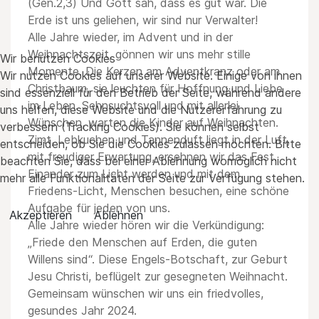
(Gen.2,3) Und Gott sah, dass es gut war. Die
Erde ist uns geliehen, wir sind nur Verwalter!
Alle Jahre wieder, im Advent und in der
Weihnachtszeit, gönnen wir uns mehr stille
Wir benutzen Cookies
Momente. Die Kerzen am Adventkranz oder am
Wir nutzen Cookies auf unserer Website. Einige von ihnen
Christbaum, sie leuchten für Hoffnung und Liebe
sind essenziell für den Betrieb der Seite, während andere
im Leben. Sehnsuchtsvoll und mit allerlei
uns helfen, diese Website und die Nutzererfahrung zu
Wünschen, warten die Kinder auf Weihnachten.
verbessern (Tracking Cookies). Sie können selbst
Zimt, Lebkuchen und Tannenduft liegt in der Luft,
entscheiden, ob Sie die Cookies zulassen möchten. Bitte
mit freudiger Erwartung, ersehnen wir das Fest.
beachten Sie, dass bei einer Ablehnung womöglich nicht
Einander zum Licht werden und mit dem
mehr alle Funktionalitäten der Seite zur Verfügung stehen.
Friedens-Licht, Menschen besuchen, eine schöne
Aufgabe für jeden von uns.
Akzeptieren
Ablehnen
Alle Jahre wieder hören wir die Verkündigung:
„Friede den Menschen auf Erden, die guten
Willens sind“. Diese Engels-Botschaft, zur Geburt
Jesu Christi, beflügelt zur gesegneten Weihnacht.
Gemeinsam wünschen wir uns ein friedvolles,
gesundes Jahr 2024.