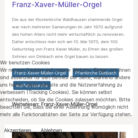
Franz-Xaver-Müller-Orgel
Die aus der Klosterkirche Waldhausen stammende Orgel
war nach mehreren Sanierungen im Jahr 1970 aufgrund
des hohen Alters nicht mehr wirtschaftlich zu renovieren.
Daher entschloss man sich am 10. Mai 1970, dem 100.
Geburtstag von Franz Xaver Müller, zu Ehren des großen
Sohnes von Dimbach eine Orgel bauen zu lassen.
Wir benutzen Cookies
Wir nutzen Cookies auf unserer Website. Einige von ihnen
Franz-Xaver-Müller-Orgel
Pfarrkirche Dimbach
sind essenziell für den Betrieb der Seite, während andere
uns helfen, diese Website und die Nutzererfahrung zu
wallfahrtskirche
verbessern (Tracking Cookies). Sie können selbst
entscheiden, ob Sie die Cookies zulassen möchten. Bitte
Weiterlesen: Franz-Xaver-Müller-Orgel
beachten Sie, dass bei einer Ablehnung womöglich nicht
mehr alle Funktionalitäten der Seite zur Verfügung stehen.
Akzeptieren
Ablehnen